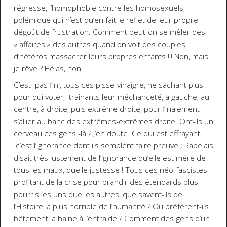
régresse, l’homophobie contre les homosexuels,
polémique qui n’est qu’en fait le reflet de leur propre
dégoût de frustration. Comment peut-on se mêler des
« affaires » des autres quand on voit des couples
d’hétéros massacrer leurs propres enfants !!! Non, mais
je rêve ? Hélas, non.
C’est pas fini, tous ces pisse-vinaigre, ne sachant plus
pour qui voter, traînants leur méchanceté, à gauche, au
centre, à droite, puis extrême droite, pour finalement
s’allier au banc des extrêmes-extrêmes droite. Ont-ils un
cerveau ces gens -là ? J’en doute. Ce qui est effrayant,
c’est l’ignorance dont ils semblent faire preuve ; Rabelais
disait très justement de l’ignorance qu’elle est mère de
tous les maux, quelle justesse ! Tous ces néo-fascistes
profitant de la crise pour brandir des étendards plus
pourris les uns que les autres, que savent-ils de
l’Histoire la plus horrible de l’humanité ? Ou préfèrent-ils
bêtement la haine à l’entraide ? Comment des gens d’un