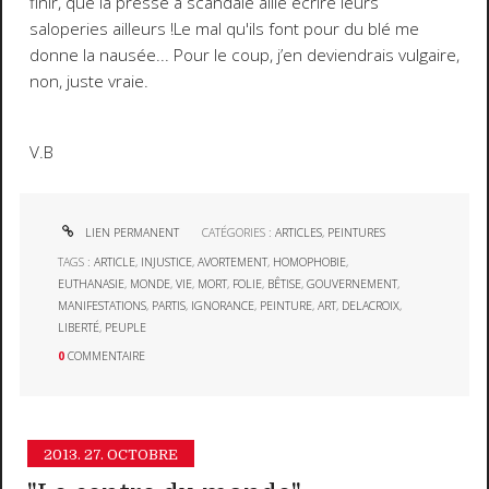
finir, que la presse à scandale aille écrire leurs
saloperies ailleurs !Le mal qu'ils font pour du blé me
donne la nausée... Pour le coup, j’en deviendrais vulgaire,
non, juste vraie.
V.B
LIEN PERMANENT
CATÉGORIES :
ARTICLES
,
PEINTURES
TAGS :
ARTICLE
,
INJUSTICE
,
AVORTEMENT
,
HOMOPHOBIE
,
EUTHANASIE
,
MONDE
,
VIE
,
MORT
,
FOLIE
,
BÊTISE
,
GOUVERNEMENT
,
MANIFESTATIONS
,
PARTIS
,
IGNORANCE
,
PEINTURE
,
ART
,
DELACROIX
,
LIBERTÉ
,
PEUPLE
0
COMMENTAIRE
2013.
27. OCTOBRE