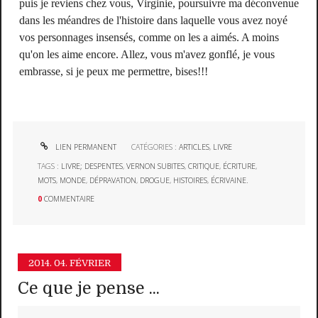
puis je reviens chez vous, Virginie, poursuivre ma déconvenue
dans les méandres de l'histoire dans laquelle vous avez noyé
vos personnages insensés, comme on les a aimés. A moins
qu'on les aime encore. Allez, vous m'avez gonflé, je vous
embrasse, si je peux me permettre, bises!!!
LIEN PERMANENT
CATÉGORIES :
ARTICLES
,
LIVRE
TAGS :
LIVRE; DESPENTES
,
VERNON SUBITES
,
CRITIQUE
,
ÉCRITURE
,
MOTS
,
MONDE
,
DÉPRAVATION
,
DROGUE
,
HISTOIRES
,
ÉCRIVAINE.
0
COMMENTAIRE
2014.
04. FÉVRIER
Ce que je pense ...