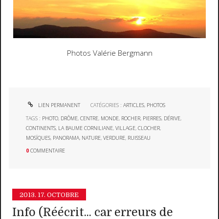
Photos Valérie Bergmann
LIEN PERMANENT
CATÉGORIES :
ARTICLES
,
PHOTOS
TAGS :
PHOTO
,
DRÔME
,
CENTRE
,
MONDE
,
ROCHER
,
PIERRES
,
DÉRIVE
,
CONTINENTS
,
LA BAUME CORNILIANE
,
VILLAGE
,
CLOCHER
,
MOSÏQUES
,
PANORAMA
,
NATURE
,
VERDURE
,
RUISSEAU
0
COMMENTAIRE
2013.
17. OCTOBRE
Info (Réécrit... car erreurs de