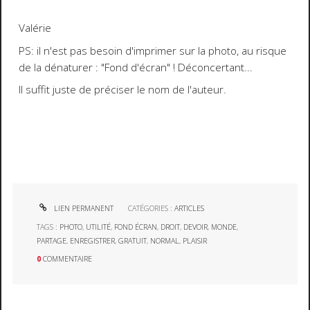
Valérie
PS: il n'est pas besoin d'imprimer sur la photo, au risque
de la dénaturer : "Fond d'écran" ! Déconcertant...
Il suffit juste de préciser le nom de l'auteur.
LIEN PERMANENT
CATÉGORIES :
ARTICLES
TAGS :
PHOTO
,
UTILITÉ
,
FOND ÉCRAN
,
DROIT
,
DEVOIR
,
MONDE
,
PARTAGE
,
ENREGISTRER
,
GRATUIT
,
NORMAL
,
PLAISIR
0
COMMENTAIRE