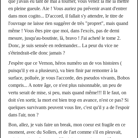
que j'avais eu tant de mal à tourner, vous venez là me la mettre
en pleine gueule. Aie ! Vous auriez pu prévenir avant d'entrer
dans mon cogito... D'accord, il fallait s'y attendre, le titre de
l'ouvrage ne laisse rien suggérer de très "propret", mais quand
même ! Vous êtes pire que moi, dans l'excès, pas de demi
mesure, jusqu'au-boutiste, là, bravo ! J'ai acheté le tome 2.
Donc, je suis sensée en redemander... La peur du vice ne
s'éteindrait-elle donc jamais ?
J'espère que ce Vernon, héros numéro un de vos histoires (
puisqu'il y en a plusieurs), va bien finir par remonter à la
surface, polluée, je vous l'accorde, des pseudos vivants, Bobos
compris... A notre âge, ce n'est plus raisonnable, un peu de
vertu serait de mise, si peu, mais quand même!!! Il le faut, on
doit s'en sortir, la mort est bien trop en avance, n'est ce pas? Si
quelques survivants peuvent vous lire, c'est qu'il y a de l'espoir
dans l'air, non ?
Bon, allez, je vais faire un break, mon coeur est fragile en ce
moment, avec du Sollers, et de l'art comme s'il en pleuvait,