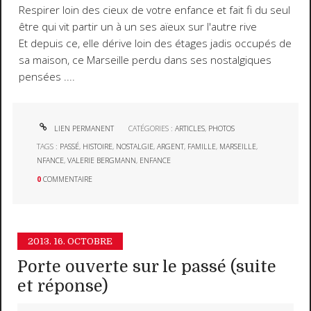
Respirer loin des cieux de votre enfance et fait fi du seul
être qui vit partir un à un ses aïeux sur l'autre rive
Et depuis ce, elle dérive loin des étages jadis occupés de
sa maison, ce Marseille perdu dans ses nostalgiques
pensées ....
LIEN PERMANENT
CATÉGORIES :
ARTICLES
,
PHOTOS
TAGS :
PASSÉ
,
HISTOIRE
,
NOSTALGIE
,
ARGENT
,
FAMILLE
,
MARSEILLE
,
NFANCE
,
VALERIE BERGMANN
,
ENFANCE
0
COMMENTAIRE
2013.
16. OCTOBRE
Porte ouverte sur le passé (suite
et réponse)