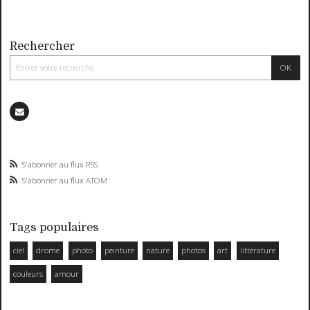
Rechercher
S'abonner au flux RSS
S'abonner au flux ATOM
Tags populaires
ciel
drome
photo
peinture
nature
photos
art
littérature
couleurs
amour