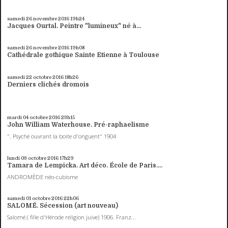
samedi 26
novembre 2016
19h24
Jacques Ourtal. Peintre "lumineux" né à...
samedi 26
novembre 2016
19h08
Cathédrale gothique Sainte Etienne à Toulouse
samedi 22
octobre 2016
18h26
Derniers clichés dromois
mardi 04
octobre 2016
23h15
John William Waterhouse. Pré-raphaelisme
". Psyché ouvrant la boite d'onguent" 1904
lundi 03
octobre 2016
17h29
Tamara de Lempicka. Art déco. École de Paris....
ANDROMÈDE néo-cubisme
samedi 01
octobre 2016
22h06
SALOMÉ. Sécession (art nouveau)
Salomé.( fille d'Hérode religion juive) 1906. Franz...