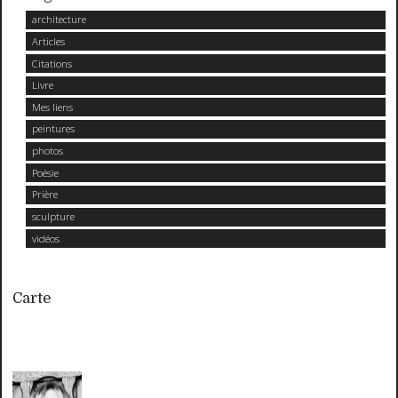
architecture
Articles
Citations
Livre
Mes liens
peintures
photos
Poésie
Prière
sculpture
vidéos
Carte