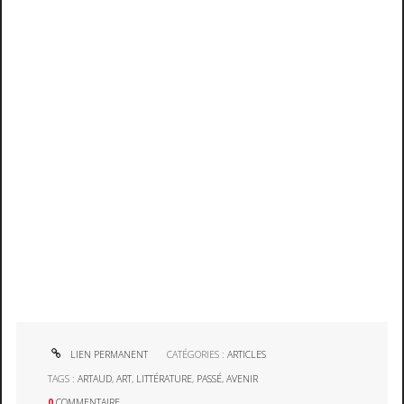
LIEN PERMANENT
CATÉGORIES :
ARTICLES
TAGS :
ARTAUD
,
ART
,
LITTÉRATURE
,
PASSÉ
,
AVENIR
0
COMMENTAIRE