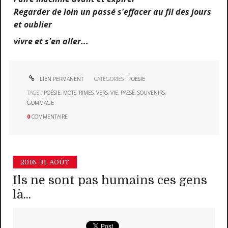
Regarder de loin un passé s'effacer au fil des jours
et oublier
vivre et s'en aller...
LIEN PERMANENT
CATÉGORIES :
POÉSIE
TAGS :
POÉSIE
,
MOTS
,
RIMES
,
VERS
,
VIE
,
PASSÉ
,
SOUVENIRS
,
GOMMAGE
0
COMMENTAIRE
2016.
31. AOÛT
Ils ne sont pas humains ces gens
là...