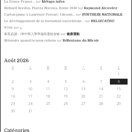
sur
La Douce France...
Métapo infos
sur
Richard Avedon, Piazza Navona, Rome 1946
Raymond Alcovère
sur
Carton jaune à Laurence Ferrari : l’Arcom...
SYNTHESE NATIONALE
sur
Le développement de la formation sacerdotale...
BELGICATHO
sur
9/14e
;_
sur
家長必讀：IB中學入學準備與選校攻略
健康運動
sur
Mémoire quand tu nous retiens
Réflexions du Miroir
Août 2026
D
L
M
M
J
V
S
1
2
3
4
5
6
7
8
9
10
11
12
13
14
15
16
17
18
19
20
21
22
23
24
25
26
27
28
29
30
31
Catégories