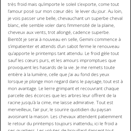
très froid mais qu’importe le soleil s’exporte, come tout
l’amour posé sur mon cœur dès le lever du jour. Au loin,
je vois passer une belle, chevauchant un superbe cheval
blanc, elle semble voler dans l’immensité de la plaine,
cheveux aux vents, trot allongé, cadence superbe.
Bientôt je serai à nouveau en selle, Gemini commence à
s’impatienter et attends d’un sabot ferme le renouveau
qu’apporte le printemps tant attendu. Le froid gèle tout
sauf les cœurs purs, et les amours impromptues que
provoquent les hasards de la vie. Je me remets toute
entière à la lumière, celle que j’ai au fond des yeux
lorsque je plonge mon regard dans le paysage, tout est à
mon avantage. Le lierre grimpant et recouvrant chaque
parcelle des écorces que les arbres leur offrent de la
racine jusqu’à la cime, me laisse admirative. Tout est
merveilleux, l’air pur, le sourire quotidien du paysan
avoisinant la maison. Les chevaux attendent patiemment
le retour du printemps toujours inattendu, ici le froid a
ses quartiers. Les volutes de brouillard dansent tout