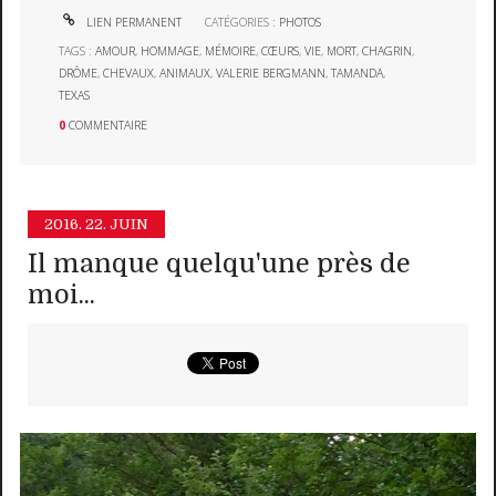
LIEN PERMANENT
CATÉGORIES :
PHOTOS
TAGS :
AMOUR
,
HOMMAGE
,
MÉMOIRE
,
CŒURS
,
VIE
,
MORT
,
CHAGRIN
,
DRÔME
,
CHEVAUX
,
ANIMAUX
,
VALERIE BERGMANN
,
TAMANDA
,
TEXAS
0
COMMENTAIRE
2016.
22. JUIN
Il manque quelqu'une près de
moi...