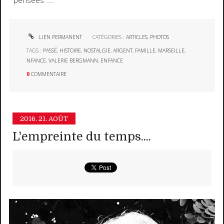
pensées ....
LIEN PERMANENT
CATÉGORIES :
ARTICLES
,
PHOTOS
TAGS :
PASSÉ
,
HISTOIRE
,
NOSTALGIE
,
ARGENT
,
FAMILLE
,
MARSEILLE
,
NFANCE
,
VALERIE BERGMANN
,
ENFANCE
0
COMMENTAIRE
2016.
21. AOÛT
L'empreinte du temps....