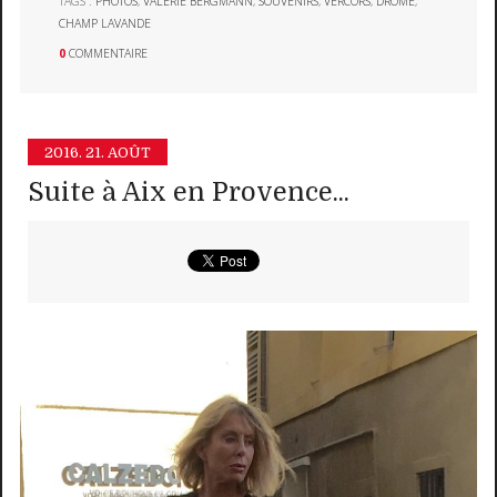
TAGS :
PHOTOS
,
VALERIE BERGMANN
,
SOUVENIRS
,
VERCORS
,
DRÔME
,
CHAMP LAVANDE
0
COMMENTAIRE
2016.
21. AOÛT
Suite à Aix en Provence...