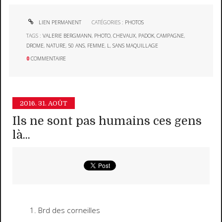
LIEN PERMANENT
CATÉGORIES :
PHOTOS
TAGS :
VALERIE BERGMANN
,
PHOTO
,
CHEVAUX
,
PADOK
,
CAMPAGNE
,
DROME
,
NATURE
,
50 ANS
,
FEMME
,
L
,
SANS MAQUILLAGE
0
COMMENTAIRE
2016.
31. AOÛT
Ils ne sont pas humains ces gens
là...
Brd des corneilles