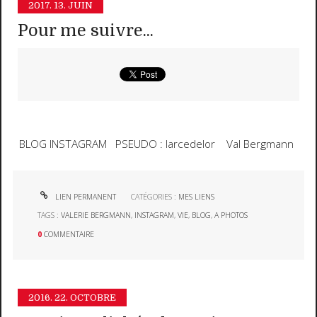
2017.
13. JUIN
Pour me suivre...
BLOG INSTAGRAM PSEUDO : larcedelor Val Bergmann
LIEN PERMANENT
CATÉGORIES :
MES LIENS
TAGS :
VALERIE BERGMANN
,
INSTAGRAM
,
VIE
,
BLOG
,
A PHOTOS
0
COMMENTAIRE
2016.
22. OCTOBRE