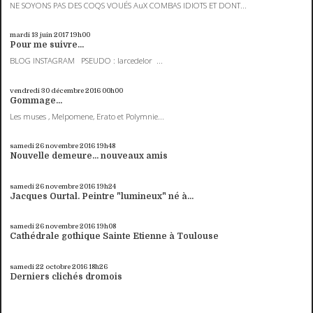
NE SOYONS PAS DES COQS VOUÉS AuX COMBAS IDIOTS ET DONT...
mardi 13
juin 2017
19h00
Pour me suivre...
BLOG INSTAGRAM PSEUDO : larcedelor ...
vendredi 30
décembre 2016
00h00
Gommage...
Les muses , Melpomene, Erato et Polymnie...
samedi 26
novembre 2016
19h48
Nouvelle demeure... nouveaux amis
samedi 26
novembre 2016
19h24
Jacques Ourtal. Peintre "lumineux" né à...
samedi 26
novembre 2016
19h08
Cathédrale gothique Sainte Etienne à Toulouse
samedi 22
octobre 2016
18h26
Derniers clichés dromois