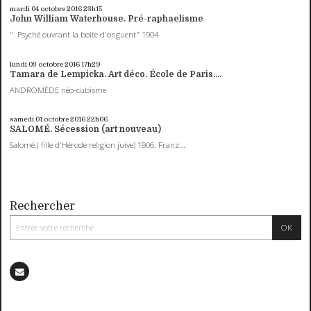
mardi 04
octobre 2016
23h15
John William Waterhouse. Pré-raphaelisme
". Psyché ouvrant la boite d'onguent" 1904
lundi 03
octobre 2016
17h29
Tamara de Lempicka. Art déco. École de Paris....
ANDROMÈDE néo-cubisme
samedi 01
octobre 2016
22h06
SALOMÉ. Sécession (art nouveau)
Salomé.( fille d'Hérode religion juive) 1906. Franz...
Rechercher