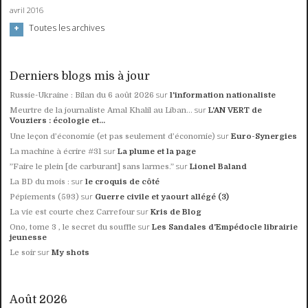
avril 2016
Toutes les archives
Derniers blogs mis à jour
sur
Russie-Ukraine : Bilan du 6 août 2026
l'information nationaliste
sur
Meurtre de la journaliste Amal Khalil au Liban...
L'AN VERT de
Vouziers : écologie et...
sur
Une leçon d’économie (et pas seulement d’économie)
Euro-Synergies
sur
La machine à écrire #31
La plume et la page
sur
”Faire le plein [de carburant] sans larmes.”
Lionel Baland
sur
La BD du mois :
le croquis de côté
sur
Pépiements (593)
Guerre civile et yaourt allégé (3)
sur
La vie est courte chez Carrefour
Kris de Blog
sur
Ono, tome 3 , le secret du souffle
Les Sandales d'Empédocle librairie
jeunesse
sur
Le soir
My shots
Août 2026