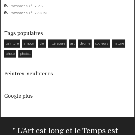
S'abonner au flux RSS
S'abonner au flux ATOM
Tags populaires
peinture
amour
ciel
littérature
art
drome
couleurs
nature
photo
photos
Peintres, sculpteurs
Google plus
" L'Art est long et le Temps est