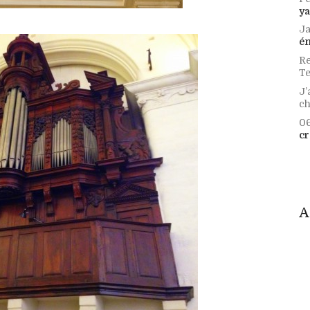
ya
Ja
é
Re
Te
J’
c
06
cr
A