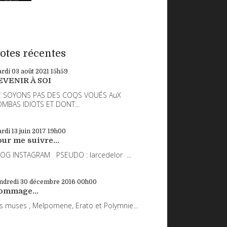
otes récentes
rdi 03
août 2021
15h59
EVENIR À SOI
 SOYONS PAS DES COQS VOUÉS AuX
MBAS IDIOTS ET DONT...
rdi 13
juin 2017
19h00
ur me suivre...
OG INSTAGRAM PSEUDO : larcedelor ...
ndredi 30
décembre 2016
00h00
ommage...
s muses , Melpomene, Erato et Polymnie...