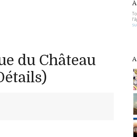
À
To
l'
su
que du Château
A
étails)