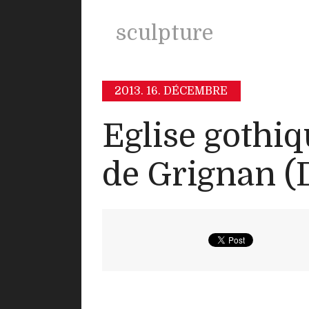
sculpture
2013.
16. DÉCEMBRE
Eglise gothi
de Grignan (D