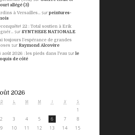
ourt allégé (3)
sur
rdins à Versailles...
peintures-
mois
conquête! 22 : Total soutien à Erik
sur
gnér...
SYNTHESE NATIONALE
ai toujours l’espérance de grandes
sur
hoses
Raymond Alcovère
sur
 août 2026 : les pieds dans l'eau
le
oquis de côté
oût 2026
D
L
M
M
J
V
S
1
2
3
4
5
6
7
8
9
10
11
12
13
14
15