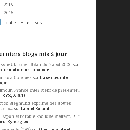
i 2016
ril 2016
Toutes les archives
erniers blogs mis à jour
sur
ssie-Ukraine : Bilan du 5 août 2026
information nationaliste
sur
irac à Conques
La senteur de
esprit
mour. France Inter vient de présenter...
r
XYZ, ABCD
rich Siegmund exprime des doutes
sur
ant à...
Lionel Baland
sur
 Japon et l’Arabie Saoudite mettent...
uro-Synergies
sur
piements (592)
Guerre civile et