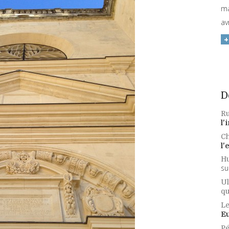
ma
av
D
Ru
l'
Ch
l'
Hu
su
Ul
qu
Le
E
Pé