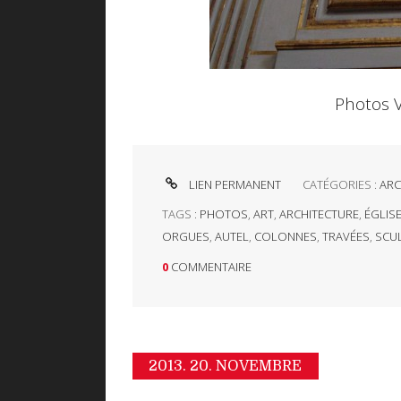
Photos 
LIEN PERMANENT
CATÉGORIES :
ARC
TAGS :
PHOTOS
,
ART
,
ARCHITECTURE
,
ÉGLIS
ORGUES
,
AUTEL
,
COLONNES
,
TRAVÉES
,
SCU
0
COMMENTAIRE
2013.
20. NOVEMBRE