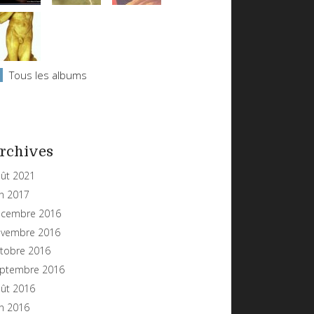
Tous les albums
rchives
ût 2021
in 2017
cembre 2016
vembre 2016
tobre 2016
ptembre 2016
ût 2016
in 2016