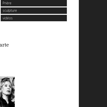
Prière
sculpture
vidéos
arte