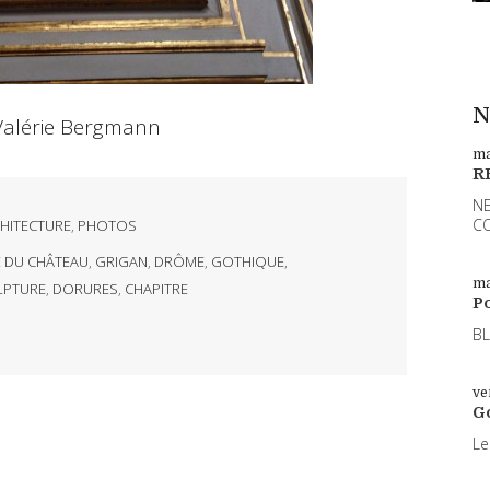
N
Valérie Bergmann
ma
R
NE
CO
HITECTURE
,
PHOTOS
E DU CHÂTEAU
,
GRIGAN
,
DRÔME
,
GOTHIQUE
,
ma
LPTURE
,
DORURES
,
CHAPITRE
Po
BL
ve
G
Le