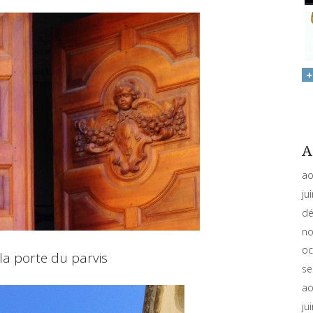
A
ao
ju
dé
no
oc
 la porte du parvis
se
ao
ju