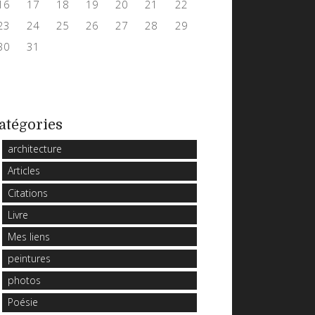
16
17
18
19
20
21
22
23
24
25
26
27
28
29
30
31
atégories
architecture
Articles
Citations
Livre
Mes liens
peintures
photos
Poésie