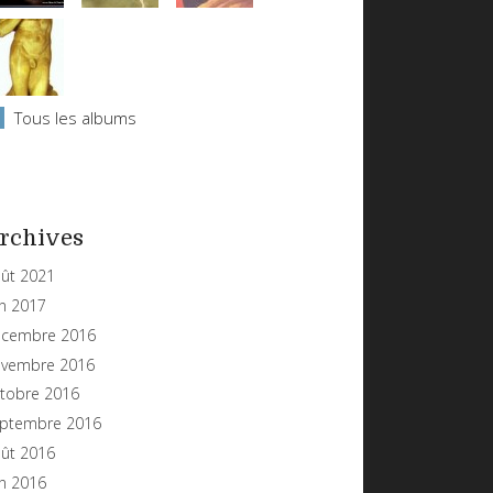
Tous les albums
rchives
ût 2021
in 2017
cembre 2016
vembre 2016
tobre 2016
ptembre 2016
ût 2016
in 2016