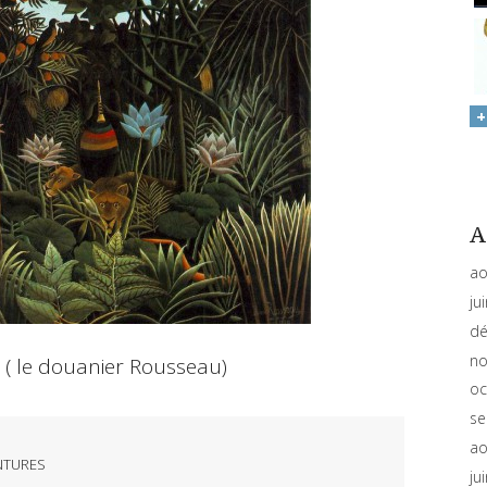
A
ao
ju
dé
no
( le douanier Rousseau)
oc
se
ao
NTURES
ju