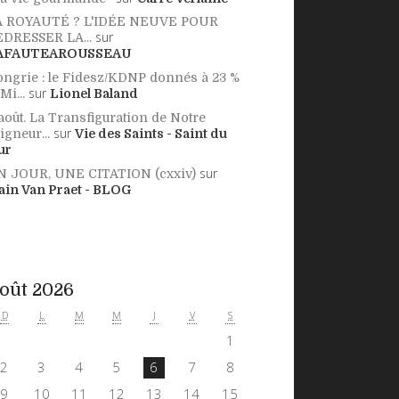
A ROYAUTÉ ? L'IDÉE NEUVE POUR
sur
DRESSER LA...
AFAUTEAROUSSEAU
ngrie : le Fidesz/KDNP donnés à 23 %
sur
 Mi...
Lionel Baland
août. La Transfiguration de Notre
sur
igneur...
Vie des Saints - Saint du
ur
sur
N JOUR, UNE CITATION (cxxiv)
ain Van Praet - BLOG
oût 2026
D
L
M
M
J
V
S
1
2
3
4
5
6
7
8
9
10
11
12
13
14
15