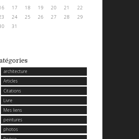
16
17
18
19
20
21
22
23
24
25
26
27
28
29
30
31
atégories
architecture
Articles
Citations
Livre
Mes liens
peintures
photos
Poésie