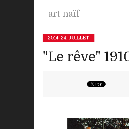
art naïf
2014.
24. JUILLET
"Le rêve" 191