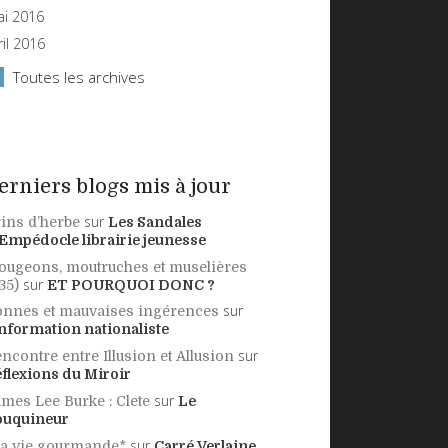
i 2016
ril 2016
Toutes les archives
erniers blogs mis à jour
sur
ins d’herbe
Les Sandales
Empédocle librairie jeunesse
ugeons, moutruches et muselières
sur
35)
ET POURQUOI DONC ?
sur
nnes et mauvaises ingérences
information nationaliste
sur
ncontre entre Illusion et Allusion
flexions du Miroir
sur
mes Lee Burke : Clete
Le
ouquineur
sur
a vie gourmande*
Carré Verlaine