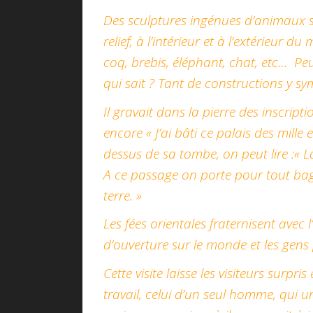
Des sculptures ingénues d’animaux s
relief, à l’intérieur et à l’extérieur
coq, brebis, éléphant, chat, etc… Peu
qui sait ? Tant de constructions y sy
Il gravait dans la pierre des inscriptio
encore « J’ai bâti ce palais des mille
dessus de sa tombe, on peut lire :« L
A ce passage on porte pour tout baga
terre. »
Les fées orientales fraternisent avec 
d’ouverture sur le monde et les gen
Cette visite laisse les visiteurs surp
travail, celui d’un seul homme, qui u