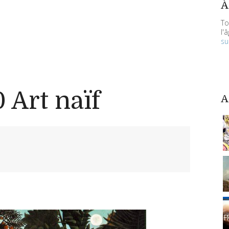
À
To
l'
su
0 Art naïf
A