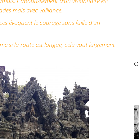
jamais. L’aboutissement d’un visionnaire est
ades mais avec vaillance.
es évoquent le courage sans faille d'un
même si la route est longue, cela vaut largement
C