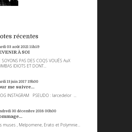
otes récentes
rdi 03
août 2021
15h59
EVENIR À SOI
 SOYONS PAS DES COQS VOUÉS AuX
MBAS IDIOTS ET DONT...
rdi 13
juin 2017
19h00
ur me suivre...
OG INSTAGRAM PSEUDO : larcedelor ...
ndredi 30
décembre 2016
00h00
ommage...
s muses , Melpomene, Erato et Polymnie...