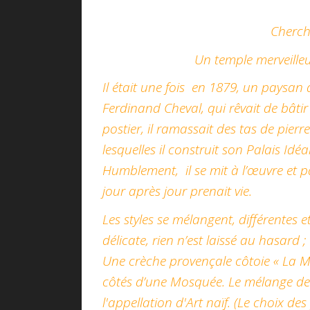
Cherche
Un temple merveilleux 
Il était une fois en 1879, un paysan
Ferdinand Cheval, qui rêvait de bâti
postier, il ramassait des tas de pier
lesquelles il construit son Palais Idéa
Humblement, il se mit à l’œuvre et pa
jour après jour prenait vie.
Les styles se mélangent, différentes 
délicate, rien n’est laissé au hasard 
Une crèche provençale côtoie « La M
côtés d’une Mosquée. Le mélange de
l'appellation d'Art naïf. (Le choix de