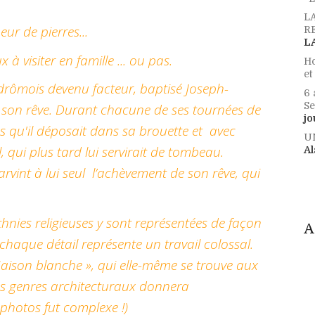
L
ur de pierres...
RE
L
à visiter en famille ... ou pas.
Ho
et
 drômois devenu facteur, baptisé Joseph-
6 
Se
r son rêve. Durant chacune de ses tournées de
jo
res qu'il déposait dans sa brouette et avec
U
l, qui plus tard lui servirait de tombeau.
Al
rvint à lui seul l’achèvement de son rêve, qui
ethnies religieuses y sont représentées de façon
A
; chaque détail représente un travail colossal.
aison blanche », qui elle-même se trouve aux
s genres architecturaux donnera
s photos fut complexe !)