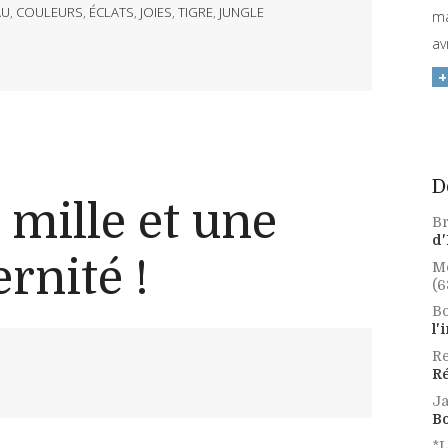
AU
,
COULEURS
,
ÉCLATS
,
JOIES
,
TIGRE
,
JUNGLE
ma
av
D
 mille et une
Br
d'
ernité !
Mo
(6
Bo
l'
Re
Ré
Ja
B
*L