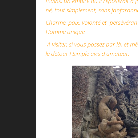
mains, un empire où il reposerait à 
né, tout simplement, sans fanfaronn
Charme, paix, volonté et persévéranc
Homme unique.
A visiter, si vous passez par là, et 
le détour ! Simple avis d'amateur.