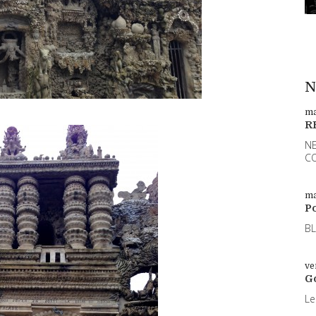
N
ma
R
NE
CO
ma
Po
BL
ve
G
Le