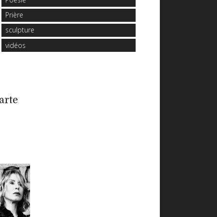
Prière
sculpture
vidéos
arte