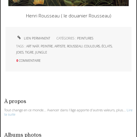
Henri Rousseau ( le douanier Rousseau)
LIEN PERMANENT
CATÉGORIES :
PEINTURES
TAGS :
ART NAÏF
,
PEINTRE
,
ARTISTE
,
ROUSSEAU
,
COULEURS
,
ÉCLATS
,
JOIES
,
TIGRE
,
JUNGLE
0
COMMENTAIRE
À propos
Tout change en ce monde... Avancer dans l'âge apporte d'autres valeurs, plus...
Lire
la suite
Albums photos