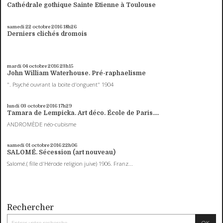
Cathédrale gothique Sainte Etienne à Toulouse
samedi 22
octobre 2016
18h26
Derniers clichés dromois
mardi 04
octobre 2016
23h15
John William Waterhouse. Pré-raphaelisme
". Psyché ouvrant la boite d'onguent" 1904
lundi 03
octobre 2016
17h29
Tamara de Lempicka. Art déco. École de Paris....
ANDROMÈDE néo-cubisme
samedi 01
octobre 2016
22h06
SALOMÉ. Sécession (art nouveau)
Salomé.( fille d'Hérode religion juive) 1906. Franz...
Rechercher