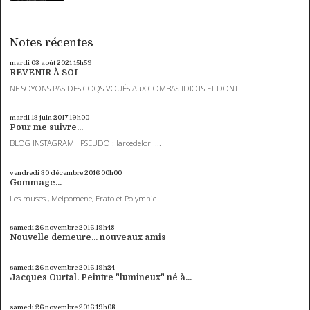
Notes récentes
mardi 03
août 2021
15h59
REVENIR À SOI
NE SOYONS PAS DES COQS VOUÉS AuX COMBAS IDIOTS ET DONT...
mardi 13
juin 2017
19h00
Pour me suivre...
BLOG INSTAGRAM PSEUDO : larcedelor ...
vendredi 30
décembre 2016
00h00
Gommage...
Les muses , Melpomene, Erato et Polymnie...
samedi 26
novembre 2016
19h48
Nouvelle demeure... nouveaux amis
samedi 26
novembre 2016
19h24
Jacques Ourtal. Peintre "lumineux" né à...
samedi 26
novembre 2016
19h08