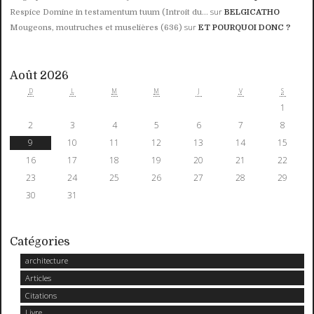
sur
Respice Domine in testamentum tuum (Introit du...
BELGICATHO
sur
Mougeons, moutruches et muselières (636)
ET POURQUOI DONC ?
Août 2026
D
L
M
M
J
V
S
1
2
3
4
5
6
7
8
9
10
11
12
13
14
15
16
17
18
19
20
21
22
23
24
25
26
27
28
29
30
31
Catégories
architecture
Articles
Citations
Livre