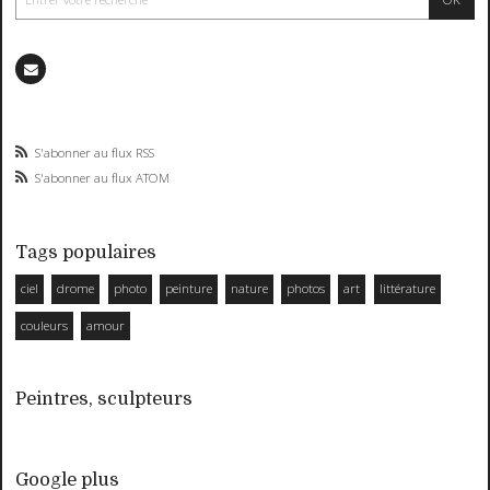
S'abonner au flux RSS
S'abonner au flux ATOM
Tags populaires
ciel
drome
photo
peinture
nature
photos
art
littérature
couleurs
amour
Peintres, sculpteurs
Google plus