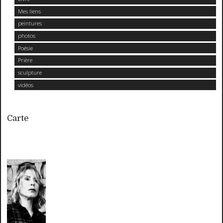
Mes liens
peintures
photos
Poésie
Prière
sculpture
vidéos
Carte