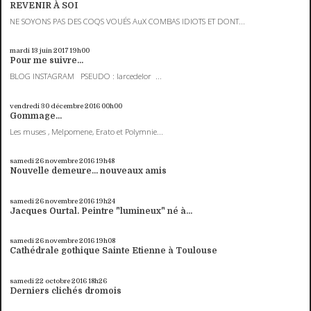
REVENIR À SOI
NE SOYONS PAS DES COQS VOUÉS AuX COMBAS IDIOTS ET DONT...
mardi 13
juin 2017
19h00
Pour me suivre...
BLOG INSTAGRAM PSEUDO : larcedelor ...
vendredi 30
décembre 2016
00h00
Gommage...
Les muses , Melpomene, Erato et Polymnie...
samedi 26
novembre 2016
19h48
Nouvelle demeure... nouveaux amis
samedi 26
novembre 2016
19h24
Jacques Ourtal. Peintre "lumineux" né à...
samedi 26
novembre 2016
19h08
Cathédrale gothique Sainte Etienne à Toulouse
samedi 22
octobre 2016
18h26
Derniers clichés dromois