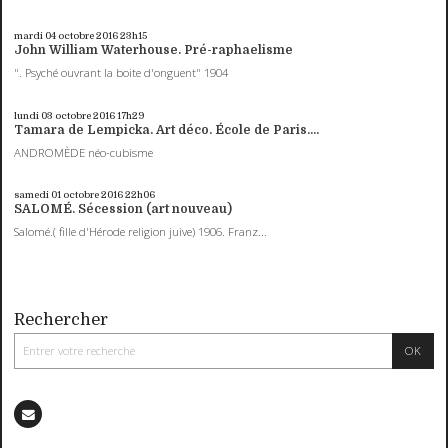
mardi 04
octobre 2016
23h15
John William Waterhouse. Pré-raphaelisme
". Psyché ouvrant la boite d'onguent" 1904
lundi 03
octobre 2016
17h29
Tamara de Lempicka. Art déco. École de Paris....
ANDROMÈDE néo-cubisme
samedi 01
octobre 2016
22h06
SALOMÉ. Sécession (art nouveau)
Salomé.( fille d'Hérode religion juive) 1906. Franz...
Rechercher