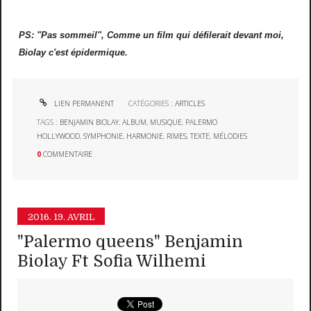
PS: "Pas sommeil", Comme un film qui défilerait devant moi,
Biolay c'est épidermique.
LIEN PERMANENT
CATÉGORIES :
ARTICLES
TAGS :
BENJAMIN BIOLAY
,
ALBUM
,
MUSIQUE
,
PALERMO
HOLLYWOOD
,
SYMPHONIE
,
HARMONIE
,
RIMES
,
TEXTE
,
MÉLODIES
0
COMMENTAIRE
2016.
19. AVRIL
"Palermo queens" Benjamin
Biolay Ft Sofia Wilhemi