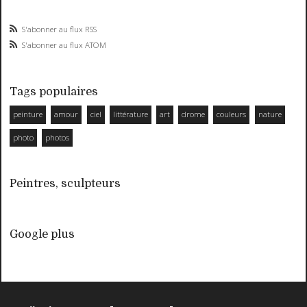
S'abonner au flux RSS
S'abonner au flux ATOM
Tags populaires
peinture
amour
ciel
littérature
art
drome
couleurs
nature
photo
photos
Peintres, sculpteurs
Google plus