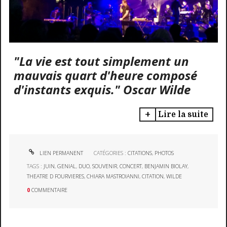
"La vie est tout simplement un
mauvais quart d'heure composé
d'instants exquis." Oscar Wilde
Lire la suite
LIEN PERMANENT
CATÉGORIES :
CITATIONS
,
PHOTOS
TAGS :
JUIN
,
GENIAL
,
DUO
,
SOUVENIR
,
CONCERT
,
BENJAMIN BIOLAY
,
THEATRE D FOURVIERES
,
CHIARA MASTROIANNI
,
CITATION
,
WILDE
0
COMMENTAIRE