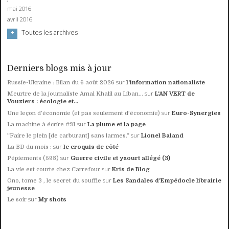
mai 2016
avril 2016
Toutes les archives
Derniers blogs mis à jour
sur
Russie-Ukraine : Bilan du 6 août 2026
l'information nationaliste
sur
Meurtre de la journaliste Amal Khalil au Liban...
L'AN VERT de
Vouziers : écologie et...
sur
Une leçon d’économie (et pas seulement d’économie)
Euro-Synergies
sur
La machine à écrire #31
La plume et la page
sur
”Faire le plein [de carburant] sans larmes.”
Lionel Baland
sur
La BD du mois :
le croquis de côté
sur
Pépiements (593)
Guerre civile et yaourt allégé (3)
sur
La vie est courte chez Carrefour
Kris de Blog
sur
Ono, tome 3 , le secret du souffle
Les Sandales d'Empédocle librairie
jeunesse
sur
Le soir
My shots