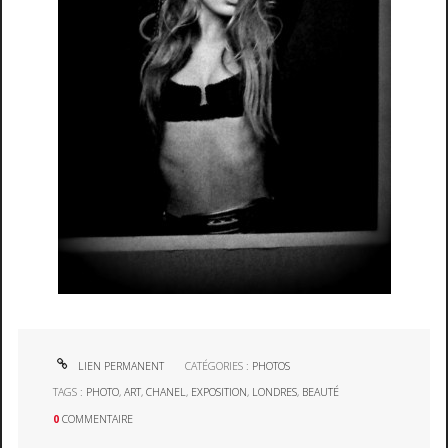
LIEN PERMANENT
CATÉGORIES :
PHOTOS
TAGS :
PHOTO
,
ART
,
CHANEL
,
EXPOSITION
,
LONDRES
,
BEAUTÉ
0
COMMENTAIRE