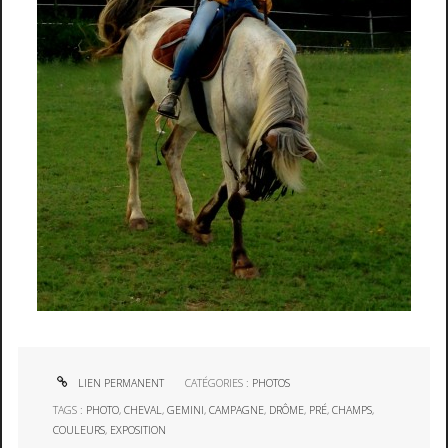
LIEN PERMANENT
CATÉGORIES :
PHOTOS
TAGS :
PHOTO
,
CHEVAL
,
GEMINI
,
CAMPAGNE
,
DRÔME
,
PRÉ
,
CHAMPS
,
COULEURS
,
EXPOSITION