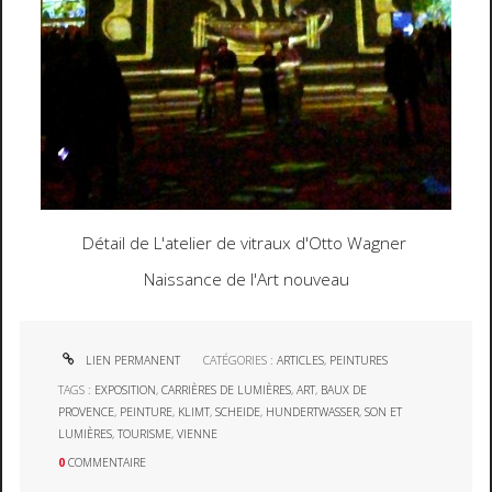
Détail de L'atelier de vitraux d'Otto Wagner
Naissance de l'Art nouveau
LIEN PERMANENT
CATÉGORIES :
ARTICLES
,
PEINTURES
TAGS :
EXPOSITION
,
CARRIÈRES DE LUMIÈRES
,
ART
,
BAUX DE
PROVENCE
,
PEINTURE
,
KLIMT
,
SCHEIDE
,
HUNDERTWASSER
,
SON ET
LUMIÈRES
,
TOURISME
,
VIENNE
0
COMMENTAIRE