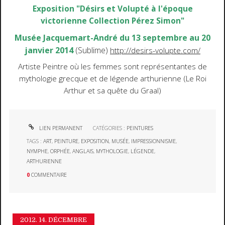
Exposition "Désirs et Volupté à l'époque
victorienne Collection Pérez Simon"
Musée Jacquemart-André du 13 septembre au 20
janvier 2014
(Sublime)
http://desirs-volupte.com/
Artiste Peintre où les femmes sont représentantes de
mythologie grecque et de légende arthurienne (Le Roi
Arthur et sa quête du Graal)
LIEN PERMANENT
CATÉGORIES :
PEINTURES
TAGS :
ART
,
PEINTURE
,
EXPOSITION
,
MUSÉE
,
IMPRESSIONNISME
,
NYMPHE
,
ORPHÉE
,
ANGLAIS
,
MYTHOLOGIE
,
LÉGENDE
,
ARTHURIENNE
0
COMMENTAIRE
2012.
14. DÉCEMBRE