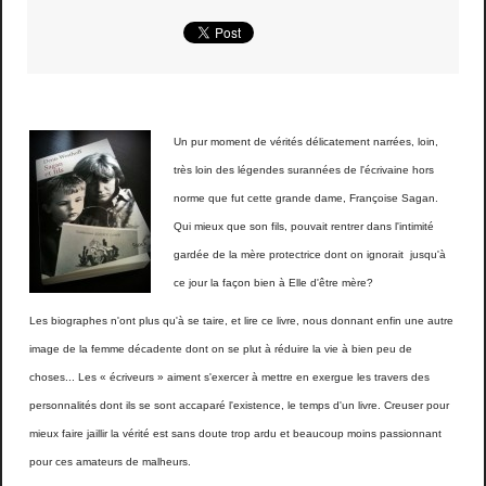
Un pur moment de vérités délicatement narrées, loin,
très loin des légendes surannées de l'écrivaine hors
norme que fut cette grande dame, Françoise
Sagan
.
Qui mieux que son fils, pouvait rentrer dans l'intimité
gardée de la mère protectrice dont on ignorait jusqu'à
ce jour la façon bien à Elle d'être mère?
Les biographes n'ont plus qu'à se taire, et lire ce livre, nous donnant enfin une autre
image de la femme décadente dont on se plut à réduire la vie à bien peu de
choses... Les « écriveurs » aiment s'exercer à mettre en exergue les travers des
personnalités dont ils se sont accaparé l'existence, le temps d'un livre. Creuser pour
mieux faire jaillir la vérité est sans doute trop ardu et beaucoup moins passionnant
pour ces amateurs de malheurs.