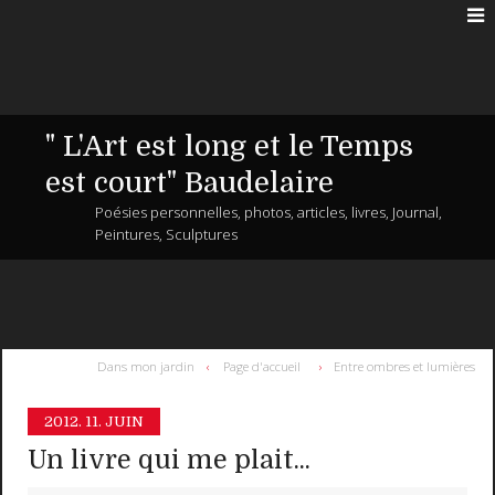
" L'Art est long et le Temps
est court" Baudelaire
Poésies personnelles, photos, articles, livres, Journal,
Peintures, Sculptures
Dans mon jardin
Page d'accueil
Entre ombres et lumières
2012.
11. JUIN
Un livre qui me plait...