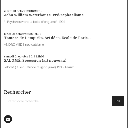
mardi 04
octobre 2016
23h15
John William Waterhouse. Pré-raphaelisme
". Psyché ouvrant la boite d'onguent" 1904
lundi 03
octobre 2016
17h29
Tamara de Lempicka. Art déco. École de Paris....
ANDROMÈDE néo-cubisme
samedi 01
octobre 2016
22h06
SALOMÉ. Sécession (art nouveau)
Salomé.( fille d'Hérode religion juive) 1906. Franz...
Rechercher