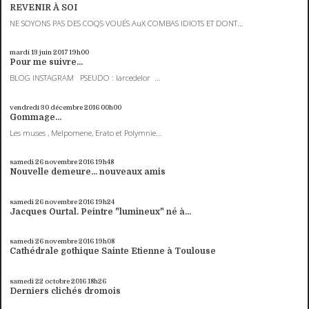
REVENIR À SOI
NE SOYONS PAS DES COQS VOUÉS AuX COMBAS IDIOTS ET DONT...
mardi 13
juin 2017
19h00
Pour me suivre...
BLOG INSTAGRAM PSEUDO : larcedelor ...
vendredi 30
décembre 2016
00h00
Gommage...
Les muses , Melpomene, Erato et Polymnie...
samedi 26
novembre 2016
19h48
Nouvelle demeure... nouveaux amis
samedi 26
novembre 2016
19h24
Jacques Ourtal. Peintre "lumineux" né à...
samedi 26
novembre 2016
19h08
Cathédrale gothique Sainte Etienne à Toulouse
samedi 22
octobre 2016
18h26
Derniers clichés dromois