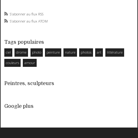
S'abonner au flux RSS
S'abonner au flux ATOM
Tags populaires
ciel
drome
photo
peinture
nature
photos
art
littérature
couleurs
amour
Peintres, sculpteurs
Google plus