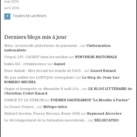
mai 2016
avril 2016
Toutes les archives
Derniers blogs mis à jour
sur
Brics : la nouvelle plateforme de paiement...
l'information
nationaliste
sur
Crépol, LFI : l’AGRIF dans les médias
SYNTHESE NATIONALE
sur
haiku 415 - réminiscence
daniel
sur
Saxe-Anhalt : files devant les stands de l'AfD...
Lionel Baland
sur
Ne pas oublier les LGBTQIA+ sénégalais !
Le blog de Jean-Luc
ROMERO-MICHEL
sur
Orgue et trompette ce dimanche 9 août à la...
LE BLOG LITTÉRAIRE de
Christian Cottet-Emard
sur
L'ANGE ET LE DÉMON
POESIES GAUDEAMUS ”Le Moulin à Farine”
sur
La Douce France...
Métapo infos
sur
Richard Avedon, Piazza Navona, Rome 1946
Raymond Alcovère
sur
Le développement de la formation sacerdotale...
BELGICATHO