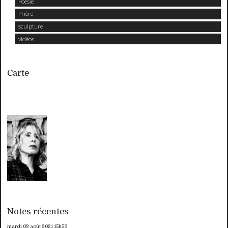
Poésie
Prière
sculpture
vidéos
Carte
Notes récentes
mardi 03
août 2021
15h59