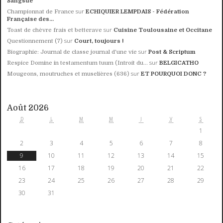
Sangsue
sur
Championnat de France
ECHIQUIER LEMPDAIS - Fédération
Française des...
sur
Toast de chèvre frais et betterave
Cuisine Toulousaine et Occitane
sur
Questionnement (7)
Court, toujours !
sur
Biographie: Journal de classe journal d'une vie
Post & Scriptum
sur
Respice Domine in testamentum tuum (Introit du...
BELGICATHO
sur
Mougeons, moutruches et muselières (636)
ET POURQUOI DONC ?
Août 2026
D
L
M
M
J
V
S
1
2
3
4
5
6
7
8
9
10
11
12
13
14
15
16
17
18
19
20
21
22
23
24
25
26
27
28
29
30
31