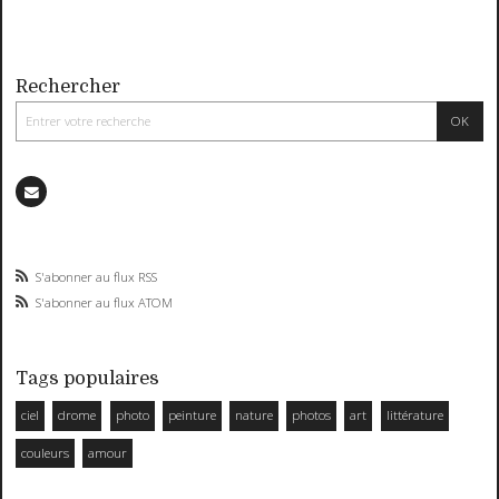
Rechercher
S'abonner au flux RSS
S'abonner au flux ATOM
Tags populaires
ciel
drome
photo
peinture
nature
photos
art
littérature
couleurs
amour