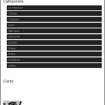
Catégories
architecture
Articles
Citations
Livre
Mes liens
peintures
photos
Poésie
Prière
sculpture
vidéos
Carte