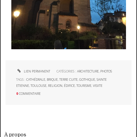
LIEN PERMANENT
CATÉGORIES :
ARCHITECTURE
,
PHOTOS
TAGS :
CATHÉDRALE
,
BRIQUE
,
TERRE CUITE
,
GOTHIQUE
,
SAINTE
ETIENNE
,
TOULOUSE
,
RELIGION
,
ÉDIFICE
,
TOURISME
,
VISIITE
0
COMMENTAIRE
À propos