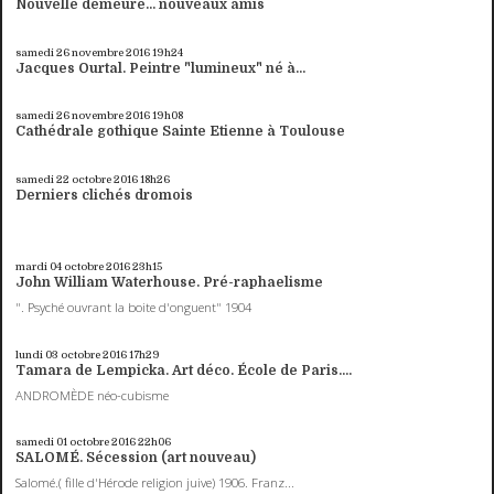
Nouvelle demeure... nouveaux amis
samedi 26
novembre 2016
19h24
Jacques Ourtal. Peintre "lumineux" né à...
samedi 26
novembre 2016
19h08
Cathédrale gothique Sainte Etienne à Toulouse
samedi 22
octobre 2016
18h26
Derniers clichés dromois
mardi 04
octobre 2016
23h15
John William Waterhouse. Pré-raphaelisme
". Psyché ouvrant la boite d'onguent" 1904
lundi 03
octobre 2016
17h29
Tamara de Lempicka. Art déco. École de Paris....
ANDROMÈDE néo-cubisme
samedi 01
octobre 2016
22h06
SALOMÉ. Sécession (art nouveau)
Salomé.( fille d'Hérode religion juive) 1906. Franz...