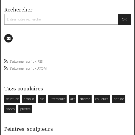
Rechercher
S'abonner au flux RSS
S'abonner au flux ATOM
Tags populaires
peinture
amour
ciel
littérature
art
drome
couleurs
nature
photo
photos
Peintres, sculpteurs