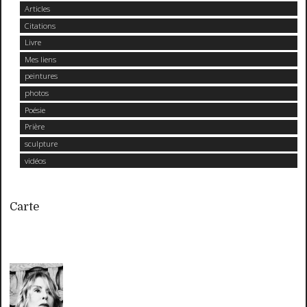
Articles
Citations
Livre
Mes liens
peintures
photos
Poésie
Prière
sculpture
vidéos
Carte