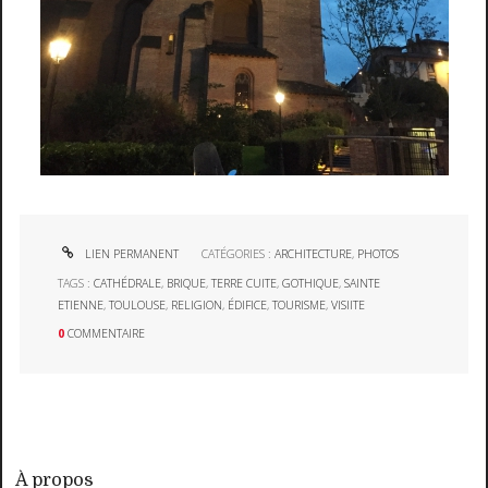
LIEN PERMANENT
CATÉGORIES :
ARCHITECTURE
,
PHOTOS
TAGS :
CATHÉDRALE
,
BRIQUE
,
TERRE CUITE
,
GOTHIQUE
,
SAINTE
ETIENNE
,
TOULOUSE
,
RELIGION
,
ÉDIFICE
,
TOURISME
,
VISIITE
0
COMMENTAIRE
À propos