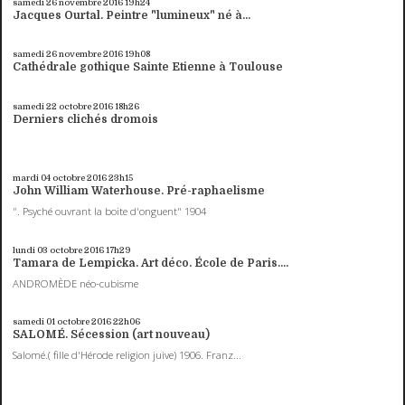
samedi 26
novembre 2016
19h24
Jacques Ourtal. Peintre "lumineux" né à...
samedi 26
novembre 2016
19h08
Cathédrale gothique Sainte Etienne à Toulouse
samedi 22
octobre 2016
18h26
Derniers clichés dromois
mardi 04
octobre 2016
23h15
John William Waterhouse. Pré-raphaelisme
". Psyché ouvrant la boite d'onguent" 1904
lundi 03
octobre 2016
17h29
Tamara de Lempicka. Art déco. École de Paris....
ANDROMÈDE néo-cubisme
samedi 01
octobre 2016
22h06
SALOMÉ. Sécession (art nouveau)
Salomé.( fille d'Hérode religion juive) 1906. Franz...