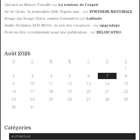
sur
Giscard au Musée Fenaille
La senteur de l'esprit
sur
Ile de Groix : le journaliste Erik Tegnér une...
SYNTHESE NATIONALE
sur
Rouge sur Rouge (Sara, cuisine Dolomites)
Latitude
sur
Audio‑Technica ATH‑M50x : le son des vacances...
upgradepc
sur
Peut-on être excommunié pour une publication...
BELGICATHO
Août 2026
D
L
M
M
J
V
S
1
2
3
4
5
6
7
8
9
10
11
12
13
14
15
16
17
18
19
20
21
22
23
24
25
26
27
28
29
30
31
Catégories
architecture