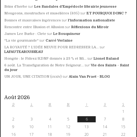
sur
Brins d’herbe
Les Sandales d'Empédocle librairie jeunesse
sur
Mougeons, moutruches et muselières (635)
ET POURQUOI DONC ?
sur
Bonnes et mauvaises ingérences
l'information nationaliste
sur
Rencontre entre Illusion et Allusion
Réflexions du Miroir
sur
James Lee Burke : Clete
Le Bouquineur
sur
*La vie gourmande*
Carré Verlaine
sur
LA ROYAUTÉ ? L'IDÉE NEUVE POUR REDRESSER LA...
LAFAUTEAROUSSEAU
sur
Hongrie : le Fidesz/KDNP donnés à 23 % et Mi...
Lionel Baland
sur
6 août. La Transfiguration de Notre Seigneur...
Vie des Saints - Saint
du jour
sur
UN JOUR, UNE CITATION (cxxiv)
Alain Van Praet - BLOG
Août 2026
D
L
M
M
J
V
S
1
2
3
4
5
6
7
8
9
10
11
12
13
14
15
16
17
18
19
20
21
22