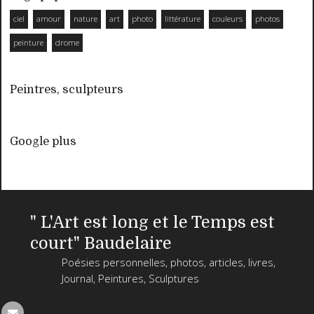
ciel
amour
nature
art
photo
littérature
couleurs
photos
peinture
drome
Peintres, sculpteurs
Google plus
" L'Art est long et le Temps est
court" Baudelaire
Poésies personnelles, photos, articles, livres,
Journal, Peintures, Sculptures