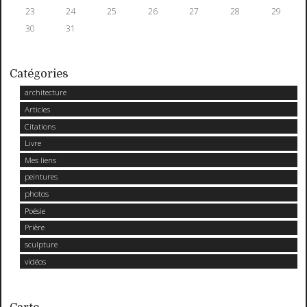
23
24
25
26
27
28
29
30
31
Catégories
architecture
Articles
Citations
Livre
Mes liens
peintures
photos
Poésie
Prière
sculpture
vidéos