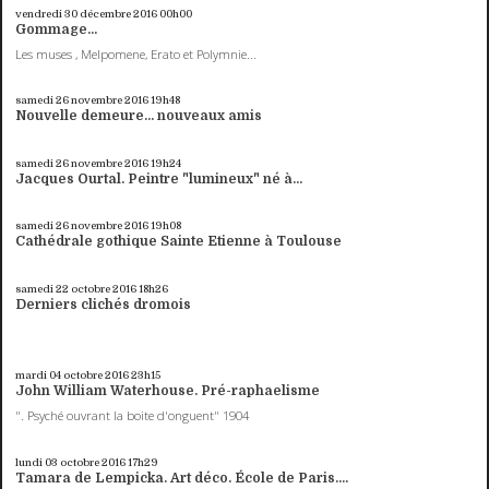
vendredi 30
décembre 2016
00h00
Gommage...
Les muses , Melpomene, Erato et Polymnie...
samedi 26
novembre 2016
19h48
Nouvelle demeure... nouveaux amis
samedi 26
novembre 2016
19h24
Jacques Ourtal. Peintre "lumineux" né à...
samedi 26
novembre 2016
19h08
Cathédrale gothique Sainte Etienne à Toulouse
samedi 22
octobre 2016
18h26
Derniers clichés dromois
mardi 04
octobre 2016
23h15
John William Waterhouse. Pré-raphaelisme
". Psyché ouvrant la boite d'onguent" 1904
lundi 03
octobre 2016
17h29
Tamara de Lempicka. Art déco. École de Paris....