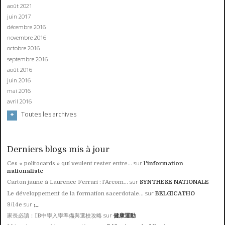
août 2021
juin 2017
décembre 2016
novembre 2016
octobre 2016
septembre 2016
août 2016
juin 2016
mai 2016
avril 2016
Toutes les archives
Derniers blogs mis à jour
sur
Ces « politocards » qui veulent rester entre...
l'information
nationaliste
sur
Carton jaune à Laurence Ferrari : l’Arcom...
SYNTHESE NATIONALE
sur
Le développement de la formation sacerdotale...
BELGICATHO
sur
9/14e
;_
sur
家長必讀：IB中學入學準備與選校攻略
健康運動