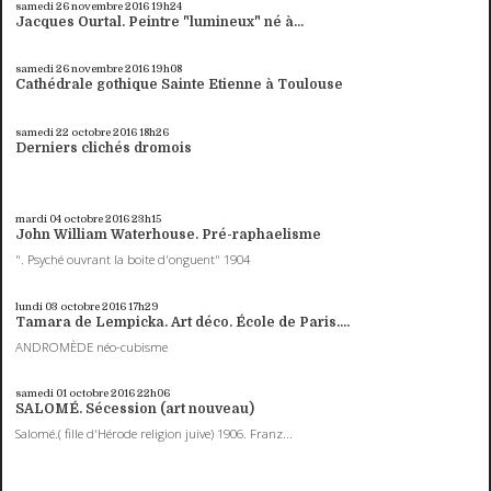
samedi 26
novembre 2016
19h24
Jacques Ourtal. Peintre "lumineux" né à...
samedi 26
novembre 2016
19h08
Cathédrale gothique Sainte Etienne à Toulouse
samedi 22
octobre 2016
18h26
Derniers clichés dromois
mardi 04
octobre 2016
23h15
John William Waterhouse. Pré-raphaelisme
". Psyché ouvrant la boite d'onguent" 1904
lundi 03
octobre 2016
17h29
Tamara de Lempicka. Art déco. École de Paris....
ANDROMÈDE néo-cubisme
samedi 01
octobre 2016
22h06
SALOMÉ. Sécession (art nouveau)
Salomé.( fille d'Hérode religion juive) 1906. Franz...