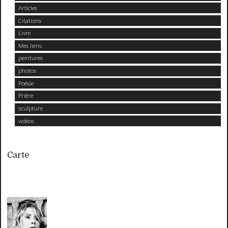
Articles
Citations
Livre
Mes liens
peintures
photos
Poésie
Prière
sculpture
vidéos
Carte