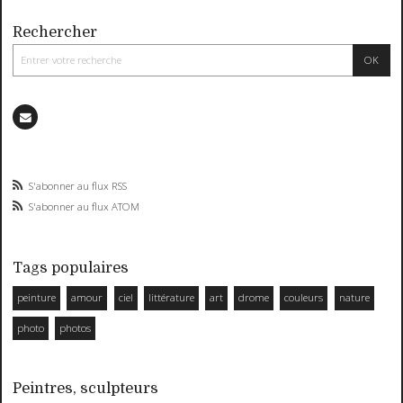
Rechercher
S'abonner au flux RSS
S'abonner au flux ATOM
Tags populaires
peinture
amour
ciel
littérature
art
drome
couleurs
nature
photo
photos
Peintres, sculpteurs