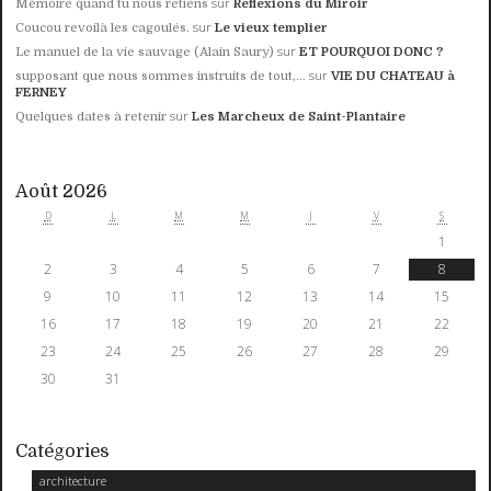
sur
Mémoire quand tu nous retiens
Réflexions du Miroir
sur
Coucou revoilà les cagoulés.
Le vieux templier
sur
Le manuel de la vie sauvage (Alain Saury)
ET POURQUOI DONC ?
sur
supposant que nous sommes instruits de tout,...
VIE DU CHATEAU à
FERNEY
sur
Quelques dates à retenir
Les Marcheux de Saint-Plantaire
Août 2026
D
L
M
M
J
V
S
1
2
3
4
5
6
7
8
9
10
11
12
13
14
15
16
17
18
19
20
21
22
23
24
25
26
27
28
29
30
31
Catégories
architecture