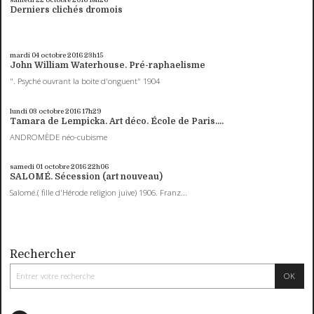
Derniers clichés dromois
mardi 04
octobre 2016
23h15
John William Waterhouse. Pré-raphaelisme
". Psyché ouvrant la boite d'onguent" 1904
lundi 03
octobre 2016
17h29
Tamara de Lempicka. Art déco. École de Paris....
ANDROMÈDE néo-cubisme
samedi 01
octobre 2016
22h06
SALOMÉ. Sécession (art nouveau)
Salomé.( fille d'Hérode religion juive) 1906. Franz...
Rechercher