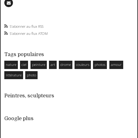
S'abonner au flux RSS
S'abonner au flux ATOM
Tags populaires
nature
ciel
peinture
art
drome
couleurs
photos
amour
littérature
photo
Peintres, sculpteurs
Google plus