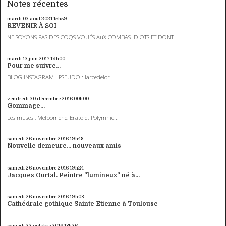
Notes récentes
mardi 03
août 2021
15h59
REVENIR À SOI
NE SOYONS PAS DES COQS VOUÉS AuX COMBAS IDIOTS ET DONT...
mardi 13
juin 2017
19h00
Pour me suivre...
BLOG INSTAGRAM PSEUDO : larcedelor ...
vendredi 30
décembre 2016
00h00
Gommage...
Les muses , Melpomene, Erato et Polymnie...
samedi 26
novembre 2016
19h48
Nouvelle demeure... nouveaux amis
samedi 26
novembre 2016
19h24
Jacques Ourtal. Peintre "lumineux" né à...
samedi 26
novembre 2016
19h08
Cathédrale gothique Sainte Etienne à Toulouse
samedi 22
octobre 2016
18h26