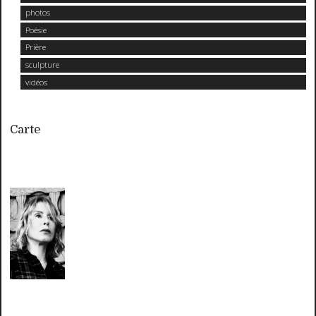
photos
Poésie
Prière
sculpture
vidéos
Carte