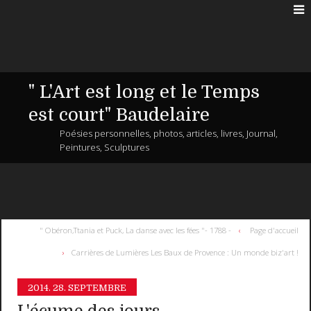
" L'Art est long et le Temps
est court" Baudelaire
Poésies personnelles, photos, articles, livres, Journal,
Peintures, Sculptures
" Obéron,Ttania et Puck, La danse avec les fées "- 1788 -
Page d'accueil
Carrières de Lumières Les Baux de Provence : Un monde biz'art !
2014.
28. SEPTEMBRE