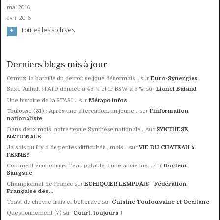
mai 2016
avril 2016
Toutes les archives
Derniers blogs mis à jour
sur
Ormuz: la bataille du détroit se joue désormais...
Euro-Synergies
sur
Saxe-Anhalt : l'AfD donnée à 43 % et le BSW à 5 %.
Lionel Baland
sur
Une histoire de la STASI...
Métapo infos
sur
Toulouse (31) : Après une altercation, un jeune...
l'information
nationaliste
sur
Dans deux mois, notre revue Synthèse nationale...
SYNTHESE
NATIONALE
sur
Je sais qu'il y a de petites difficultés , mais...
VIE DU CHATEAU à
FERNEY
sur
Comment économiser l’eau potable d’une ancienne...
Docteur
Sangsue
sur
Championnat de France
ECHIQUIER LEMPDAIS - Fédération
Française des...
sur
Toast de chèvre frais et betterave
Cuisine Toulousaine et Occitane
sur
Questionnement (7)
Court, toujours !